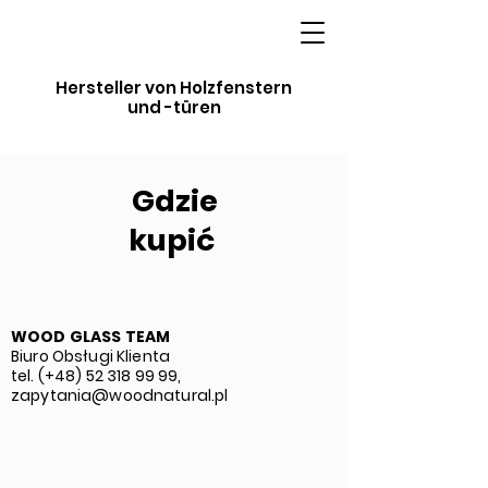
Hersteller von Holzfenstern
und -türen
Gdzie
kupić
WOOD GLASS TEAM
Biuro Obsługi Klienta
tel. (+48)
52 318 99 99
,
zapytania@woodnatural.pl