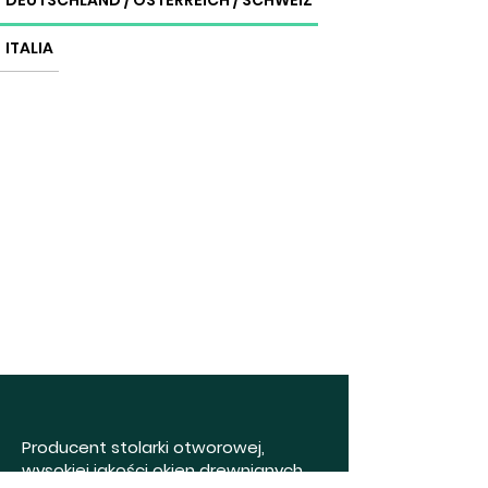
DEUTSCHLAND / ÖSTERREICH / SCHWEIZ
ITALIA
Producent stolarki otworowej,
wysokiej jakości okien drewnianych,