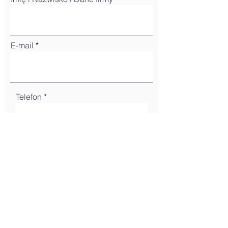
E-mail
Telefon
Adres
ADRES INWESTYCJI
Dane i Adres inwestycji